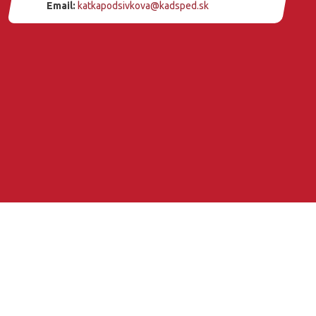
Email:
katkapodsivkova@kadsped.sk
Copyright © 2026 KAD SPED |
Mapa stránky
| Internetové stránky od
Pixel plus