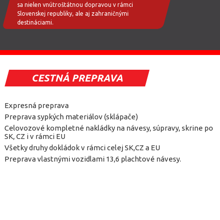
sa nielen vnútroštátnou dopravou v rámci
Slovenskej republiky, ale aj zahraničnými
destináciami.
CESTNÁ PREPRAVA
Expresná preprava
Preprava sypkých materiálov (sklápače)
Celovozové kompletné nakládky na návesy, súpravy, skrine po
SK, CZ i v rámci EU
Všetky druhy dokládok v rámci celej SK,CZ a EU
Preprava vlastnými vozidlami 13,6 plachtové návesy.