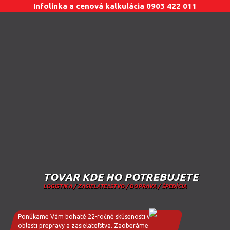
Infolinka a cenová kalkulácia 0903 422 011
TOVAR KDE HO POTREBUJETE
LOGISTIKA / ZASIELATEĽSTVO / DOPRAVA / ŠPEDÍCIA
Ponúkame Vám bohaté
22-ročné skúsenosti v
oblasti prepravy a zasielateľstva. Zaoberáme